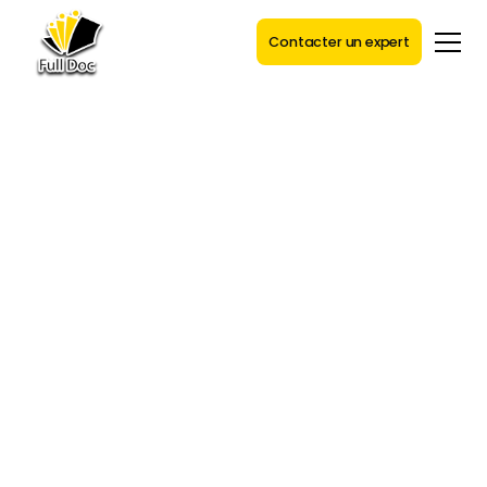
Contacter un expert
LES AIDES FINANCIÈRES
Cap sur les aides de la
rénovation en 2026
Retour sur une année 2025 intense pour la
rénovation énergétique : hausse record des
aides, relance des rénovations d’ampleur, mais
aussi instabilité réglementaire. En 2026, malgré
des ambitions fortes, MaPrimeRénov’ démarre
sur pause, tandis que les CEE entrent en 6ᵉ
période avec des moyens renforcés.