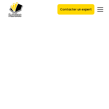
Contacter un expert
LABEL DE QUALITÉ RGE
Qualibat
Qualibat est un organisme certificateur qui
évalue et atteste la compétence des
entreprises du bâtiment, notamment en
rénovation énergétique. Il délivre des
qualifications reconnues garantissant la
qualité des travaux et la conformité aux
normes en vigueur. Être certifié Qualibat
permet d’accéder aux aides financières
comme MaPrimeRénov’ et CEE, tout en